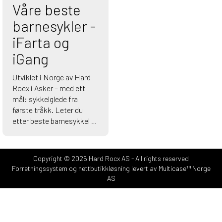
Våre beste
barnesykler -
iFarta og
iGang
Utviklet i Norge av Hard
Rocx i Asker – med ett
mål: sykkelglede fra
første tråkk. Leter du
etter beste barnesykkel til
ditt barn, er Hard Rocx
iFarta og iGang et trygt og
anbefalt valg. Syklene er
Copyright © 2026 Hard Rocx AS - All rights reserved
designet spesielt for barn,
Forretningssystem
og
nettbutikkløsning
levert av
Multicase™ Norge
med fokus på lav vekt,
AS
riktig sittestilling,
trafikksikkerhet og
lettrullende hjul.
Se alle syklene her>>