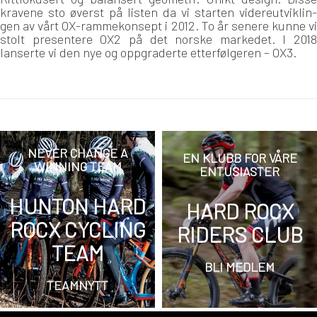
kravene sto øverst på listen da vi starten videreutviklin-
gen av vårt OX-rammekonsept i 2012. To år senere kunne vi
stolt presentere OX2 på det norske markedet. I 2018
lanserte vi den nye og oppgraderte etterfølgeren – OX3.
NEVER CHANGE A
EN KLUBB FOR VÅRE
WINNING TEAM
ENTUSIASTER
HUNTON HARD
HARD ROCX
ROCX CYCLING
RIDERS CLUB
TEAM
BLI MEDLEM
TEAMNYTT