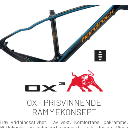
OX - PRISVINNENDE
RAMMEKONSEPT
Høy vridningsstivhet. Lav vekt. Komfortabel bakramme.
Rittfokusert og balansert geometri. Unikt design. Disse